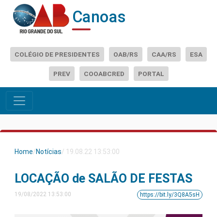
Canoas
COLÉGIO DE PRESIDENTES
OAB/RS
CAA/RS
ESA
PREV
COOABCRED
PORTAL
Home
/
Notícias
/ 19.08.22 13:53:00
LOCAÇÃO de SALÃO DE FESTAS
19/08/2022 13:53:00
https://bit.ly/3Q8A5sH