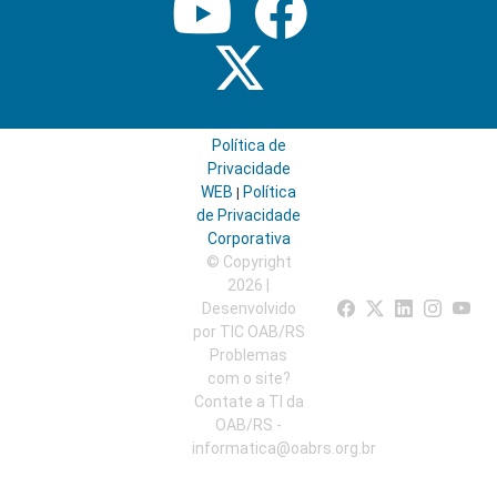
Política de
Privacidade
WEB
Política
|
de Privacidade
Corporativa
© Copyright
2026 |
Desenvolvido
por TIC OAB/RS
Problemas
com o site?
Contate a TI da
OAB/RS -
informatica@oabrs.org.br